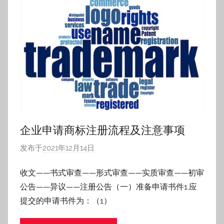
企业申请商标注册流程及注意事项
发布于
2021年12月14日
作
者
收文——书式审查——形式审查——实质审查——初审
:
公告——异议——注册公告（一）准备申请书件1.应
h
f
提交的申请书件为：（1）
z