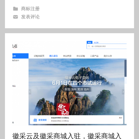
安
商标注册
庆
企
发表评论
宿
州
业
六
安
执
淮
北
行
滁
州
标
马
鞍
准-
山
铜
合
陵
宣
肥
城
亳
徽采云及徽采商城入驻，徽采商城入
州