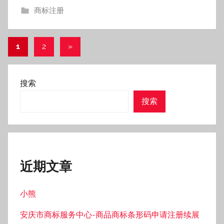
商标注册
文
下
1
2
»
一
章
组
分
搜索
文
页
搜索
章
近期文章
小熊
安庆市商标服务中心-商品商标条形码申请注册续展