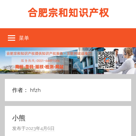
跳
至
内
条
条
容
形
菜单
形
码
申
请，
码
商
标
申
注
册
请，
作者：
hfzh
办
理，
办
版
权
理
小熊
登
记，
发布于
2023年4月6日
作
条
产