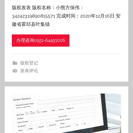
者
品
版权发表 版权名称：小熊方保伟：
:
形
检
34242319890815571 完成时间：2020年12月16日 安
h
测
f
徽省霍邱县叶集镇
码
报
z
告，
h
费
办理咨询0551-64491006
企
业
用，
执
行
版权登记
商
标
发表评论
准-
标
合
肥
宗
注
和
知
册，
识
产
版