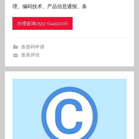
f
理、编码技术、产品信息通报、条
z
h
办理咨询0551-64491006
条形码申请
发表评论