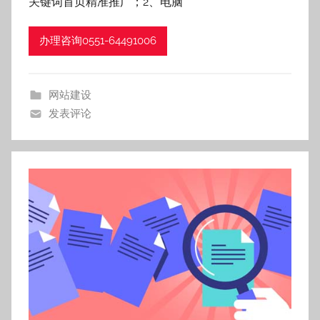
f
关键词首页精准推广；2、电脑
z
h
办理咨询0551-64491006
网站建设
发表评论