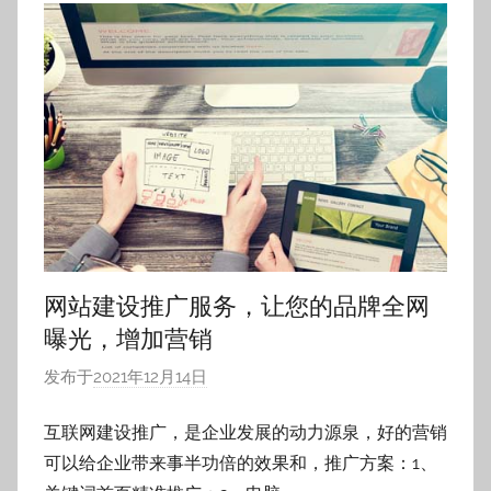
限
无
为
公
安
徽
司
省
合
肥
市
网站建设推广服务，让您的品牌全网
曝光，增加营销
发布于
2021年12月14日
作
者
互联网建设推广，是企业发展的动力源泉，好的营销
:
可以给企业带来事半功倍的效果和，推广方案：1、
h