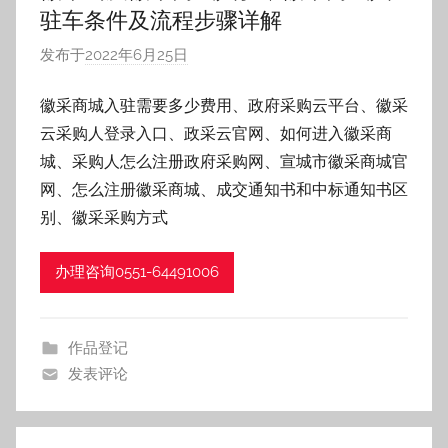
宗
驻车条件及流程步骤详解
黄
和
山
发布于
2022年6月25日
作
池
者
知
州
徽采商城入驻需要多少费用、政府采购云平台、徽采
:
巢
云采购人登录入口、政采云官网、如何进入徽采商
h
识
湖
f
城、采购人怎么注册政府采购网、宣城市徽采商城官
和
z
县
产
网、怎么注册徽采商城、成交通知书和中标通知书区
霍
h
别、徽采采购方式
邱
权
桐
办理咨询0551-64491006
城
代
宁
国
理
作品登记
天
发表评论
长
有
东
至