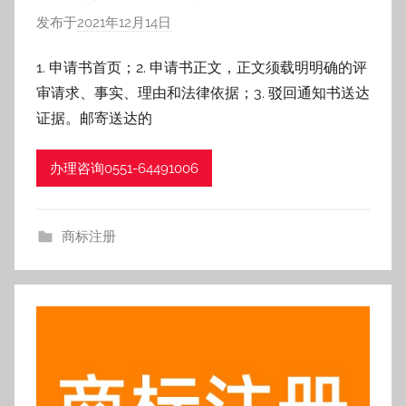
发布于
2021年12月14日
作
者
1. 申请书首页；2. 申请书正文，正文须载明明确的评
:
审请求、事实、理由和法律依据；3. 驳回通知书送达
h
f
证据。邮寄送达的
z
h
办理咨询0551-64491006
商标注册