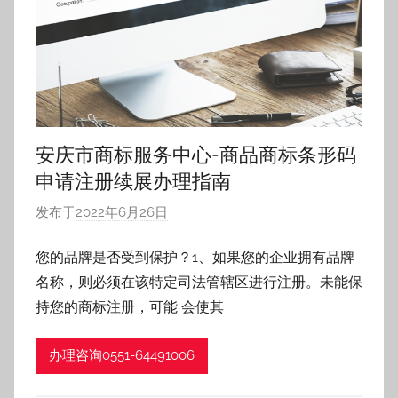
权
代
权
理
有
登
限
公
记，
司
安庆市商标服务中心-商品商标条形码
安
产
徽
申请注册续展办理指南
合
品
发布于
2022年6月26日
作
肥
者
芜
检
您的品牌是否受到保护？1、如果您的企业拥有品牌
湖
:
蚌
名称，则必须在该特定司法管辖区进行注册。未能保
h
测
埠
f
持您的商标注册，可能 会使其
阜
z
报
阳
h
办理咨询0551-64491006
淮
告，
南